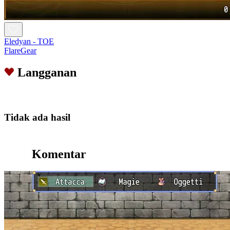
Eledyan - TOE
FlareGear
Langganan
Tidak ada hasil
Komentar