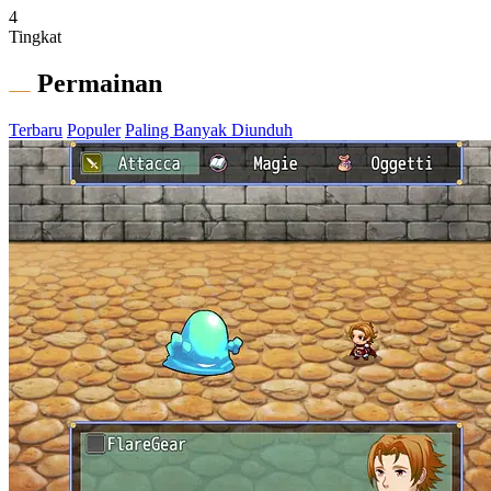
4
Tingkat
Permainan
Terbaru
Populer
Paling Banyak Diunduh