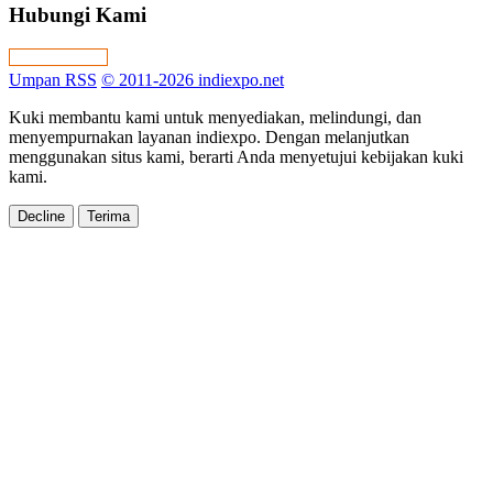
Hubungi Kami
Umpan RSS
© 2011-2026 indiexpo.net
Kuki membantu kami untuk menyediakan, melindungi, dan
menyempurnakan layanan indiexpo. Dengan melanjutkan
menggunakan situs kami, berarti Anda menyetujui kebijakan kuki
kami.
Decline
Terima