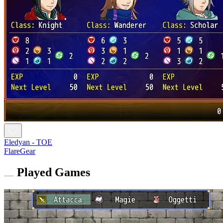
Eledyan - TOE
FlareGear
Played Games