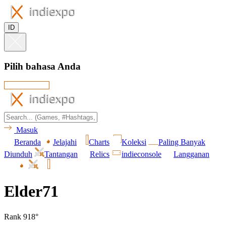
ID
Pilih bahasa Anda
Masuk
Beranda
Jelajahi
Charts
Koleksi
Paling Banyak
Diunduh
Tantangan
Relics
indieconsole
Langganan
Elder71
Rank 918°