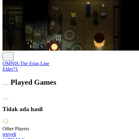
OMNIS-The Erias Line
Elder71
Played Games
Tidak ada hasil
Other Players
retryeli