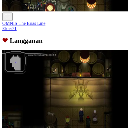
OMNIS-The Erias Line
Elder71
Langganan