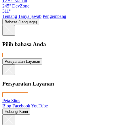
1279°
Malian
245°
DevZone
311°
Tentang
Tanya jawab
Pengembang
Bahasa (Language)
Pilih bahasa Anda
Persyaratan Layanan
Persyaratan Layanan
Peta Situs
Blog
Facebook
YouTube
Hubungi Kami