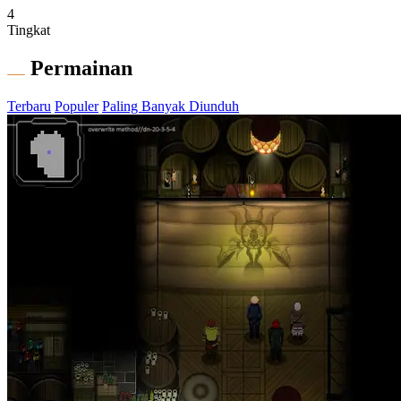
4
Tingkat
Permainan
Terbaru
Populer
Paling Banyak Diunduh