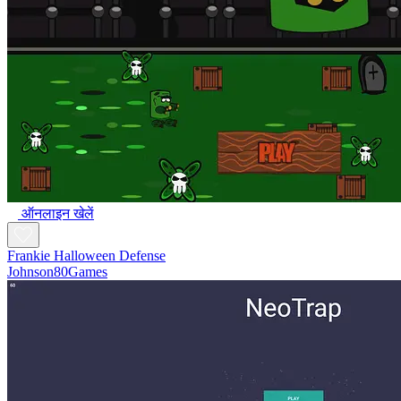
ऑनलाइन खेलें
Frankie Halloween Defense
Johnson80Games