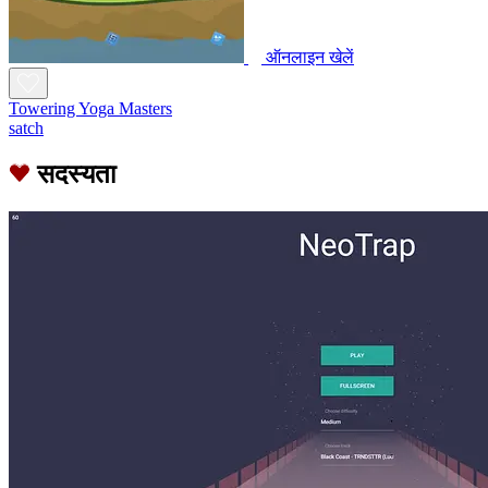
ऑनलाइन खेलें
Towering Yoga Masters
satch
सदस्यता