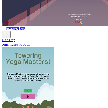
ऑनलाइन खेलें
NeoTrap
omarhuseynov011