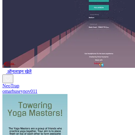
ऑनलाइन खेलें
NeoTrap
omarhuseynov011