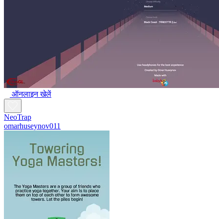
ऑनलाइन खेलें
NeoTrap
omarhuseynov011