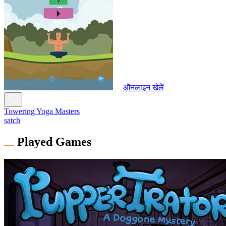
ऑनलाइन खेलें
Towering Yoga Masters
satch
Played Games