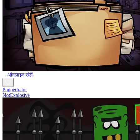
ऑनलाइन खेलें
Puppertrator
NotExplosive