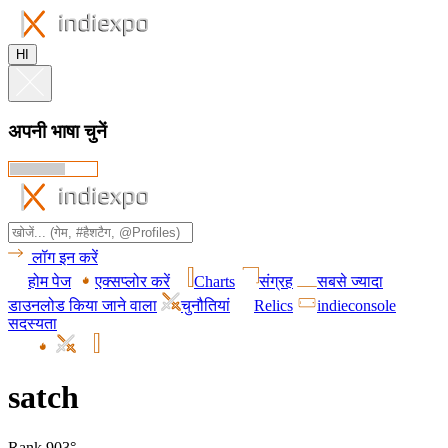
HI
अपनी भाषा चुनें
लॉग इन करें
होम पेज
एक्सप्लोर करें
Charts
संग्रह
सबसे ज्यादा
डाउनलोड किया जाने वाला
चुनौतियां
Relics
indieconsole
सदस्यता
satch
Rank 903°