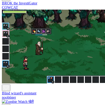
BROK the InvestiGator
COWCAT
Blind wizard's assistant
noobtiger