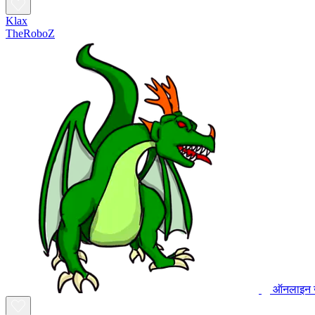
Klax
TheRoboZ
ऑनलाइन ख