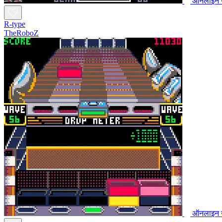
ऑनलाइन ख
R-type
TheRoboZ
ऑनलाइन ख