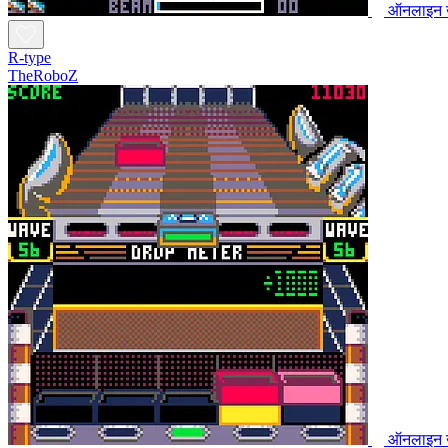
ऑनलाइन ख
R-type
TheRoboZ
ऑनलाइन ख