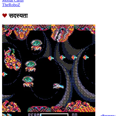
Mortal Cards
TheRoboZ
सदस्यता