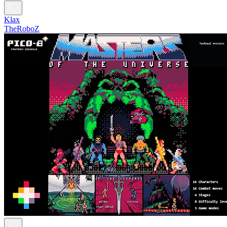
Klax
TheRoboZ