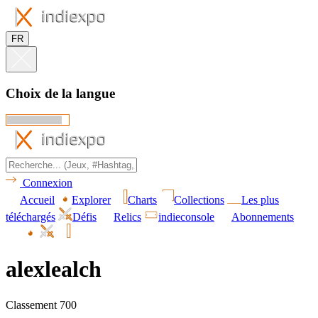
FR
Choix de la langue
Connexion
Accueil
Explorer
Charts
Collections
Les plus
téléchargés
Défis
Relics
indieconsole
Abonnements
alexlealch
Classement 700