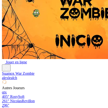
Jouer en ligne
Suamox War Zombie
alexlealch
Autres Joueurs
qtx
405°
RosySoft
261°
NicolasRevillon
296°