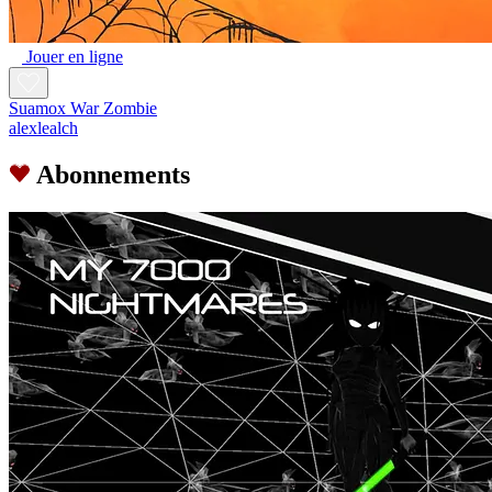
Jouer en ligne
Suamox War Zombie
alexlealch
Abonnements