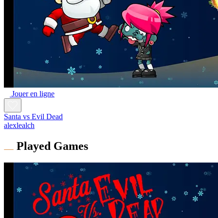
Jouer en ligne
Santa vs Evil Dead
alexlealch
Played Games