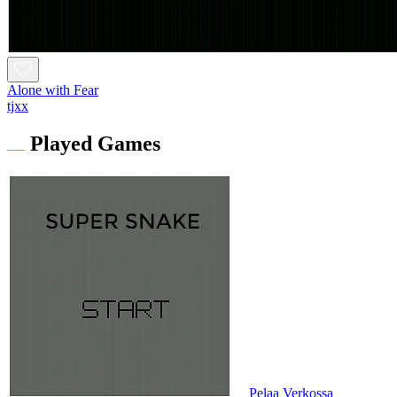
Alone with Fear
tjxx
Played Games
Pelaa Verkossa