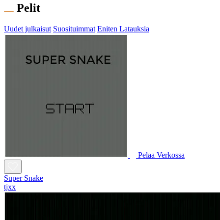
Pelit
Uudet julkaisut
Suosituimmat
Eniten Latauksia
Pelaa Verkossa
Super Snake
tjxx