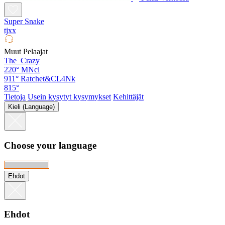
Super Snake
tjxx
Muut Pelaajat
The_Crazy
220°
MNcl
911°
Ratchet&CL4Nk
815°
Tietoja
Usein kysytyt kysymykset
Kehittäjät
Kieli (Language)
Choose your language
Ehdot
Ehdot