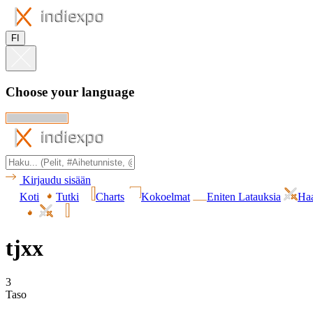
FI
Choose your language
Kirjaudu sisään
Koti
Tutki
Charts
Kokoelmat
Eniten Latauksia
Haa
tjxx
3
Taso