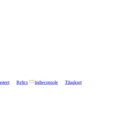
steet
Relics
indieconsole
Tilaukset