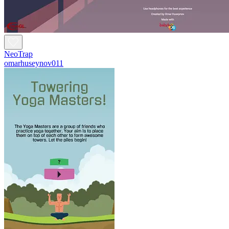
NeoTrap
omarhuseynov011