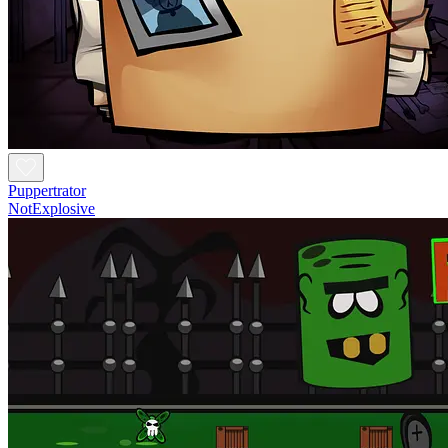
Puppertrator
NotExplosive