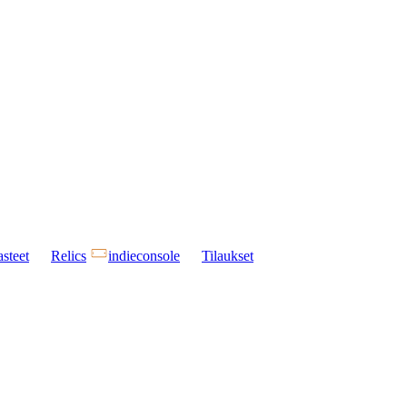
steet
Relics
indieconsole
Tilaukset