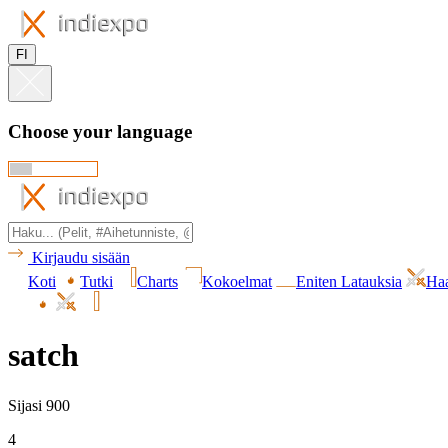
FI
Choose your language
Kirjaudu sisään
Koti
Tutki
Charts
Kokoelmat
Eniten Latauksia
Haa
satch
Sijasi 900
4