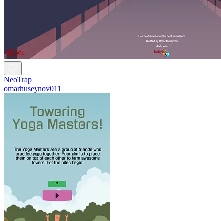
NeoTrap
omarhuseynov011