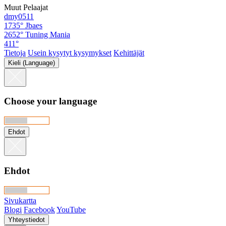
Muut Pelaajat
dmy0511
1735°
Jbaes
2652°
Tuning Mania
411°
Tietoja
Usein kysytyt kysymykset
Kehittäjät
Kieli (Language)
Choose your language
Ehdot
Ehdot
Sivukartta
Blogi
Facebook
YouTube
Yhteystiedot