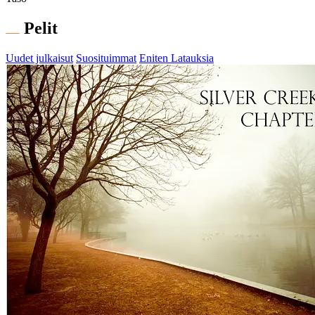
Pelit
Uudet julkaisut
Suosituimmat
Eniten Latauksia