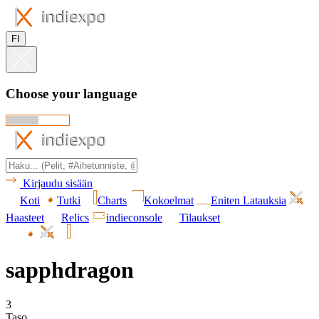
FI
Choose your language
Kirjaudu sisään
Koti
Tutki
Charts
Kokoelmat
Eniten Latauksia
Haasteet
Relics
indieconsole
Tilaukset
sapphdragon
3
Taso