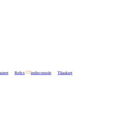
steet
Relics
indieconsole
Tilaukset