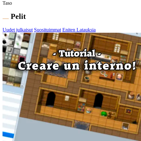
Taso
Pelit
Uudet julkaisut
Suosituimmat
Eniten Latauksia