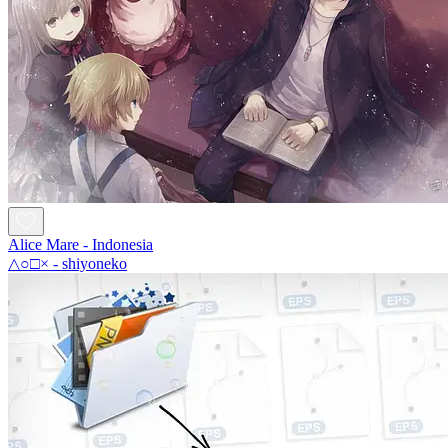
Alice Mare - Indonesia
△○□× - shiyoneko