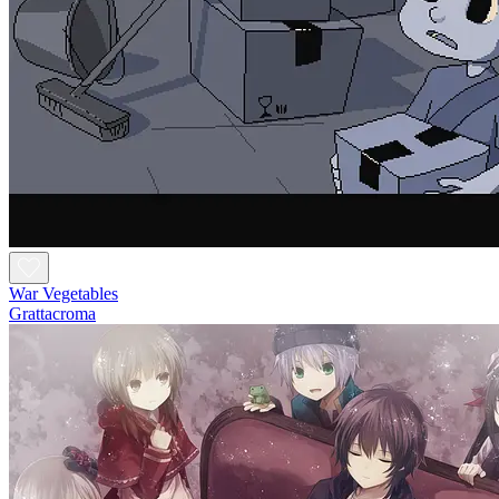
War Vegetables
Grattacroma