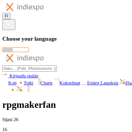
FI
Choose your language
Kirjaudu sisään
Koti
Tutki
Charts
Kokoelmat
Eniten Latauksia
Haa
rpgmakerfan
Sijasi 26
16