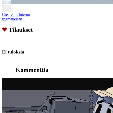
Creare un Interno
rpgmakerfan
Tilaukset
Ei tuloksia
Kommenttia