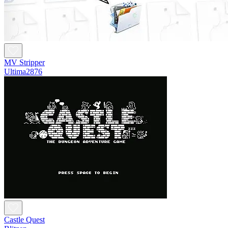
MV Stripper
Ultima2876
Castle Quest