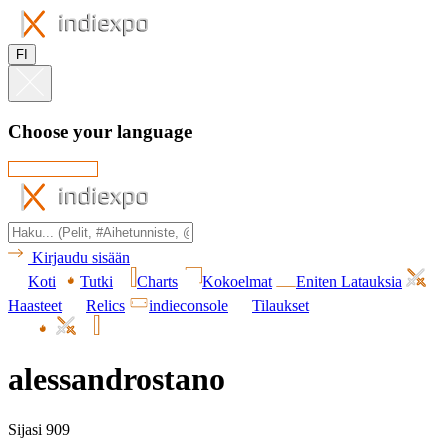
FI
Choose your language
Kirjaudu sisään
Koti
Tutki
Charts
Kokoelmat
Eniten Latauksia
Haasteet
Relics
indieconsole
Tilaukset
alessandrostano
Sijasi 909