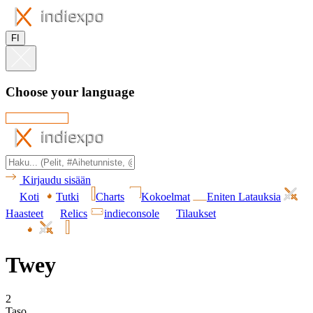
FI
Choose your language
Kirjaudu sisään
Koti
Tutki
Charts
Kokoelmat
Eniten Latauksia
Haasteet
Relics
indieconsole
Tilaukset
Twey
2
Taso