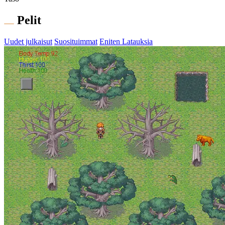
Pelit
Uudet julkaisut
Suosituimmat
Eniten Latauksia