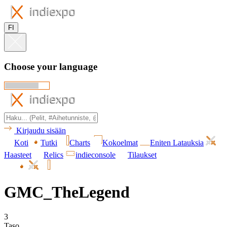
FI
Choose your language
Kirjaudu sisään
Koti
Tutki
Charts
Kokoelmat
Eniten Latauksia
Haasteet
Relics
indieconsole
Tilaukset
GMC_TheLegend
3
Taso