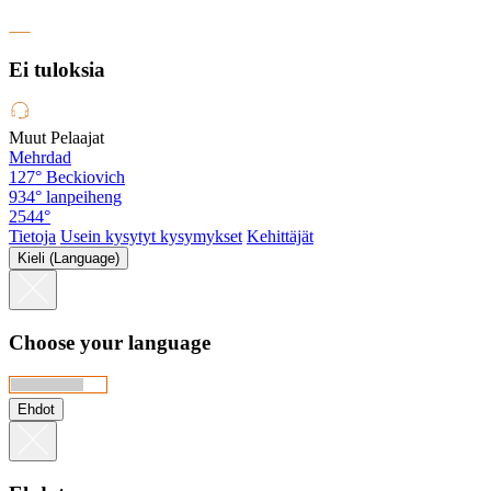
Ei tuloksia
Muut Pelaajat
Mehrdad
127°
Beckiovich
934°
lanpeiheng
2544°
Tietoja
Usein kysytyt kysymykset
Kehittäjät
Kieli (Language)
Choose your language
Ehdot