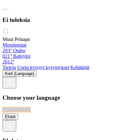
Ei tuloksia
Muut Pelaajat
Morningstar
203°
Otabo
821°
Babrylot
2612°
Tietoja
Usein kysytyt kysymykset
Kehittäjät
Kieli (Language)
Choose your language
Ehdot