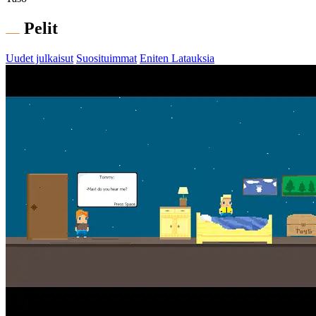
Pelit
Uudet julkaisut
Suosituimmat
Eniten Latauksia