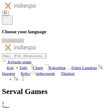
FI
Choose your language
Kirjaudu sisään
Koti
Tutki
Charts
Kokoelmat
Eniten Latauksia
Haasteet
Relics
indieconsole
Tilaukset
Serval Games
3
Taso