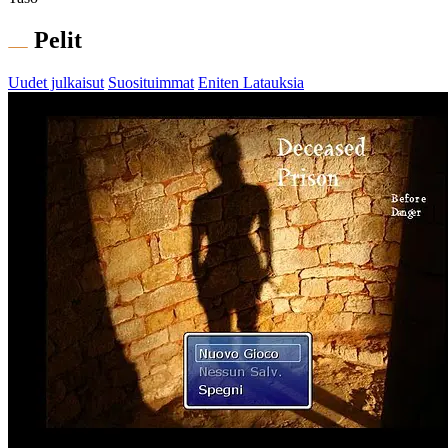
Pelit
Uudet julkaisut
Suosituimmat
Eniten Latauksia