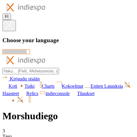
FI
Choose your language
Kirjaudu sisään
Koti
Tutki
Charts
Kokoelmat
Eniten Latauksia
Haasteet
Relics
indieconsole
Tilaukset
Morshudiego
3
Taso