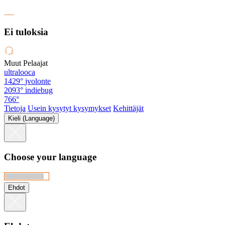
Ei tuloksia
Muut Pelaajat
ultralooca
1429°
jvolonte
2093°
indiebug
766°
Tietoja
Usein kysytyt kysymykset
Kehittäjät
Kieli (Language)
Choose your language
Ehdot