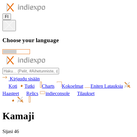
FI
Choose your language
Kirjaudu sisään
Koti
Tutki
Charts
Kokoelmat
Eniten Latauksia
Haasteet
Relics
indieconsole
Tilaukset
Kamaji
Sijasi 46