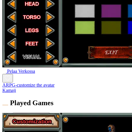
Pelaa Verkossa
ARPG-customize the avatar
Kamaji
Played Games