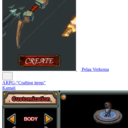
Pelaa Verkossa
ARPG-"Crafting items"
Kamaji