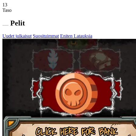
13
Taso
Pelit
Uudet julkaisut
Suosituimmat
Eniten Latauksia