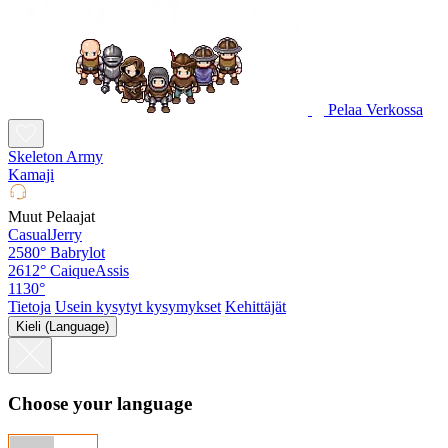
Pelaa Verkossa
Skeleton Army
Kamaji
Muut Pelaajat
CasualJerry
2580°
Babrylot
2612°
CaiqueAssis
1130°
Tietoja
Usein kysytyt kysymykset
Kehittäjät
Kieli (Language)
Choose your language