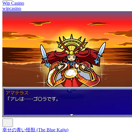
Wip Casino
wipcasino
幸せの青い怪獣 (The Blue Kaiju)