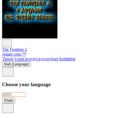
The Frontera 2
Adam corp.™
Tietoja
Usein kysytyt kysymykset
Kehittäjät
Kieli (Language)
Choose your language
Ehdot