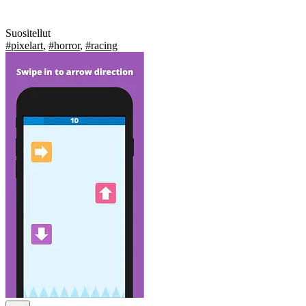
Suositellut
#pixelart
,
#horror
,
#racing