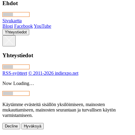
Ehdot
Sivukartta
Blogi
Facebook
YouTube
Yhteystiedot
Yhteystiedot
RSS-syötteet
© 2011-2026 indiexpo.net
Now Loading…
Käytämme evästeitä sisällön yksilöimiseen, mainosten
mukauttamiseen, mainosten seurantaan ja turvallisen käytön
varmistamiseen.
Decline
Hyväksyä