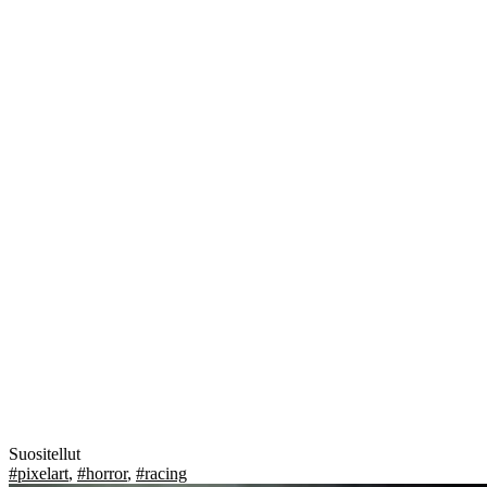
Suositellut
#pixelart
,
#horror
,
#racing