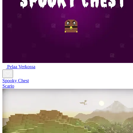
Pelaa Verkossa
Spooky Chest
Scario