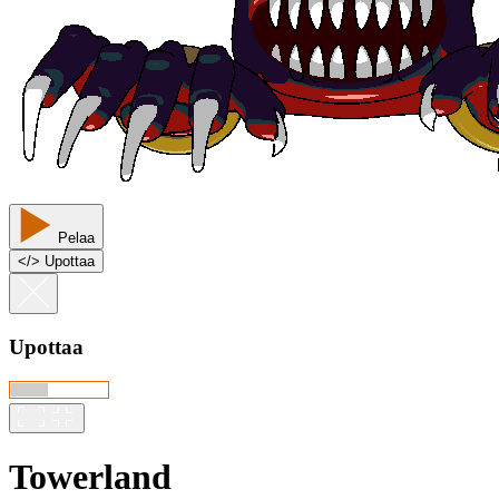
Pelaa
<
/
> Upottaa
Upottaa
Towerland