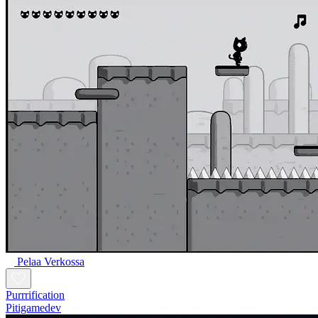
Pelaa Verkossa
Purrrification
Pitigamedev