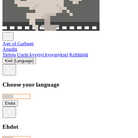
Age of Garbage
Anudin
Tietoja
Usein kysytyt kysymykset
Kehittäjät
Kieli (Language)
Choose your language
Ehdot
Ehdot