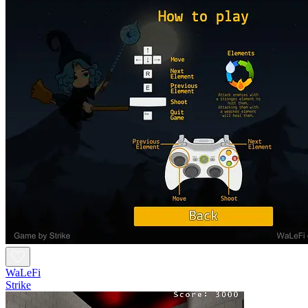
WaLeFi
Strike