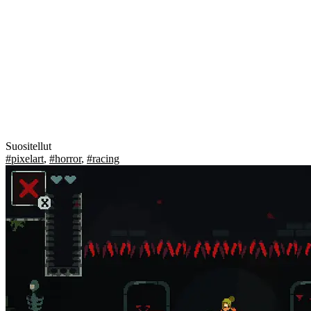
Suositellut
#pixelart
,
#horror
,
#racing