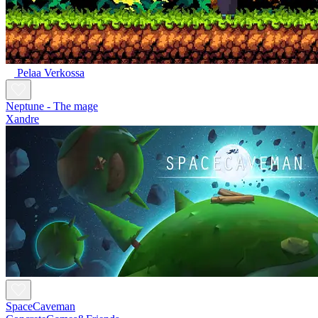
Pelaa Verkossa
Neptune - The mage
Xandre
SpaceCaveman