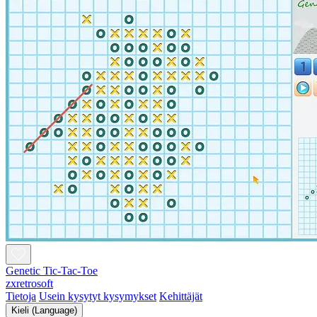
Genetic Tic-Tac-Toe
zxretrosoft
Tietoja
Usein kysytyt kysymykset
Kehittäjät
Kieli (Language)