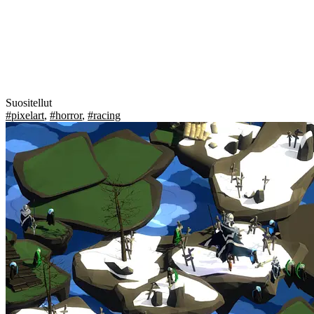
Suositellut
#pixelart
,
#horror
,
#racing