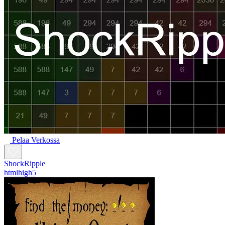
Pelaa Verkossa
ShockRipple
htmlhigh5