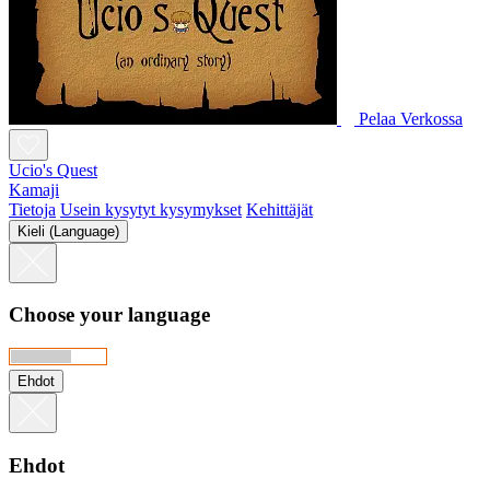
Pelaa Verkossa
Ucio's Quest
Kamaji
Tietoja
Usein kysytyt kysymykset
Kehittäjät
Kieli (Language)
Choose your language
Ehdot
Ehdot