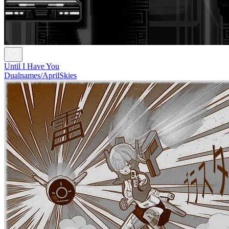
Until I Have You
Dualnames/AprilSkies