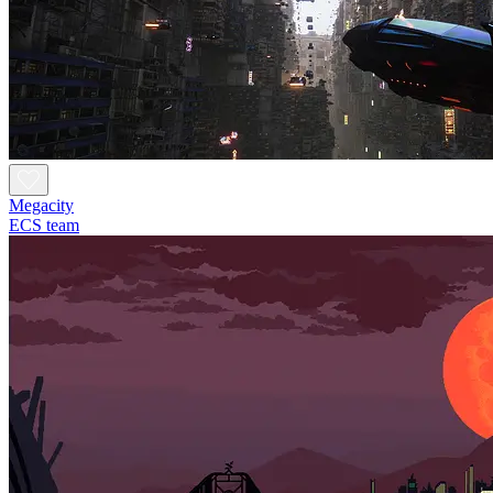
Megacity
ECS team