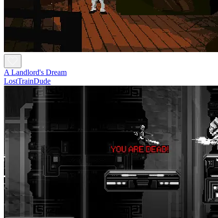
A Landlord's Dream
LostTrainDude