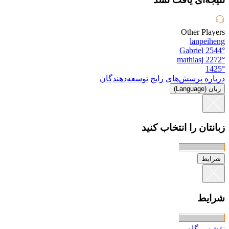
Other Players
lanpeiheng
Gabriel
2544°
mathiasj
2272°
1425°
درباره
پرسش‌های رایج
توسعه‌دهندگان
زبان (Language)
زبانتان را انتخاب کنید
شرایط
شرایط
نقشه وبگاه