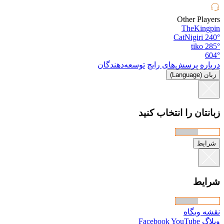
Other Players
TheKingpin
CatNigiri
240°
tiko
285°
604°
درباره
پرسش‌های رایج
توسعه‌دهندگان
زبان (Language)
زبانتان را انتخاب کنید
شرایط
شرایط
نقشه وبگاه
وبلاگ
YouTube
Facebook