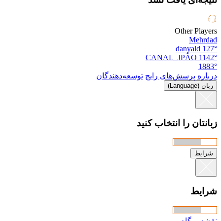
Other Players
Mehrdad
danyald
127°
CANAL_JPÃO
1142°
1883°
درباره
پرسش‌های رایج
توسعه‌دهندگان
زبان (Language)
زبانتان را انتخاب کنید
شرایط
شرایط
نقشه وبگاه