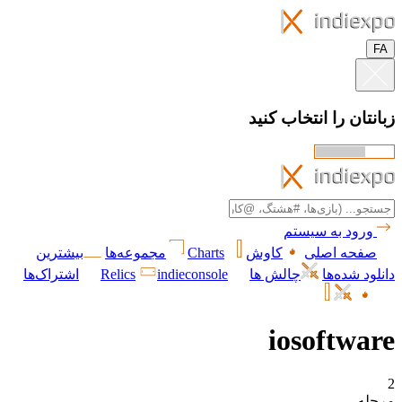
FA
زبانتان را انتخاب کنید
ورود به سیستم
صفحه اصلی
کاوش
Charts
مجموعه‌ها
بیشترین
دانلود شده‌ها
چالش ها
indieconsole
Relics
اشتراک‌ها
iosoftware
2
مرحله