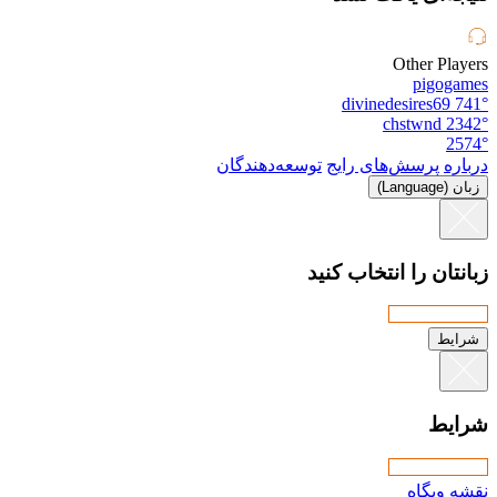
Other Players
pigogames
divinedesires69
741°
chstwnd
2342°
2574°
درباره
پرسش‌های رایج
توسعه‌دهندگان
زبان (Language)
زبانتان را انتخاب کنید
شرایط
شرایط
نقشه وبگاه