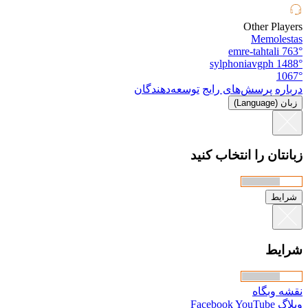
Other Players
Memolestas
emre-tahtali
763°
sylphoniavgph
1488°
1067°
درباره
پرسش‌های رایج
توسعه‌دهندگان
زبان (Language)
زبانتان را انتخاب کنید
شرایط
شرایط
نقشه وبگاه
وبلاگ
YouTube
Facebook