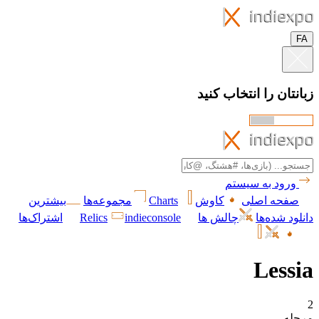
FA
زبانتان را انتخاب کنید
ورود به سیستم
صفحه اصلی
کاوش
Charts
مجموعه‌ها
بیشترین
دانلود شده‌ها
چالش ها
indieconsole
Relics
اشتراک‌ها
Lessia
2
مرحله