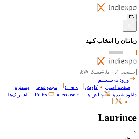
FA
زبانتان را انتخاب کنید
ورود به سیستم
صفحه اصلی
کاوش
Charts
مجموعه‌ها
بیشترین
دانلود شده‌ها
چالش ها
indieconsole
Relics
اشتراک‌ها
Laurince
2
مرحله