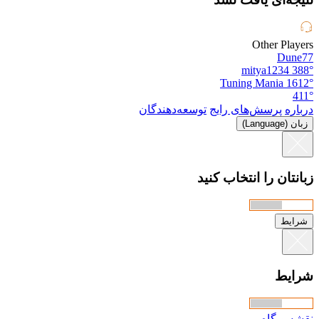
Other Players
Dune77
mitya1234
388°
Tuning Mania
1612°
411°
درباره
پرسش‌های رایج
توسعه‌دهندگان
زبان (Language)
زبانتان را انتخاب کنید
شرایط
شرایط
نقشه وبگاه