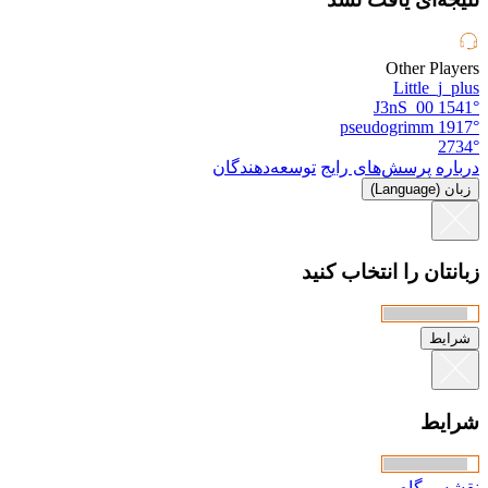
Other Players
Little_j_plus
J3nS_00
1541°
pseudogrimm
1917°
2734°
درباره
پرسش‌های رایج
توسعه‌دهندگان
زبان (Language)
زبانتان را انتخاب کنید
شرایط
شرایط
نقشه وبگاه