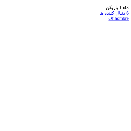
1543 بازیکن
6 دنبال کننده ها
Ofihombre