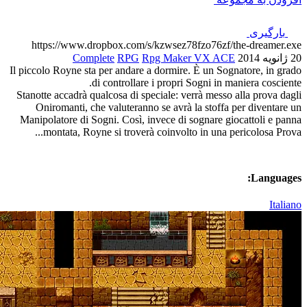
https://www.dropbox.com/s/kzw
Complete
RPG
Rpg 
Il piccolo Royne sta per andare a do
di controllare i pr
Stanotte accadrà qualcosa di special
Oniromanti, che valuteranno se 
Manipolatore di Sogni. Così, invec
montata, Royne si troverà coin