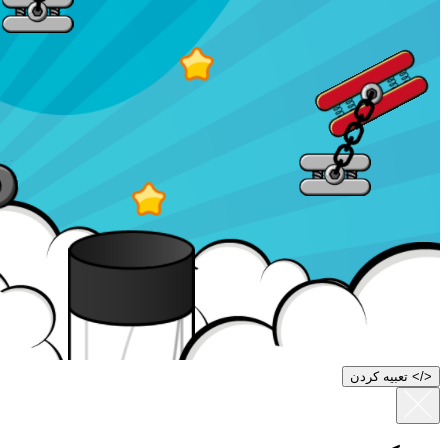
<
/
> تعبیه کردن