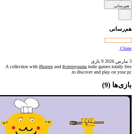
A collection with
#horror
and
#cree
t