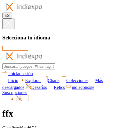
ES
Selecciona tu idioma
Iniciar sesión
Inicio
Explorar
Charts
Colecciones
Más
descargados
Desafíos
Relics
indieconsole
Suscripciones
ffx
Clasificación 467.°