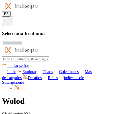
ES
Selecciona tu idioma
Iniciar sesión
Inicio
Explorar
Charts
Colecciones
Más
descargados
Desafíos
Relics
indieconsole
Suscripciones
Wolod
Clasificación 93.°