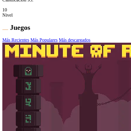
10
Nivel
Juegos
Más Recientes
Más Populares
Más descargados