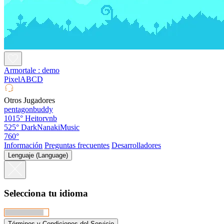
Armortale : demo
PixelABCD
Otros Jugadores
pentagonbuddy
1015°
Heitorvnb
525°
DarkNanakiMusic
760°
Información
Preguntas frecuentes
Desarrolladores
Lenguaje (Language)
Selecciona tu idioma
Términos y Condiciones del Servicio