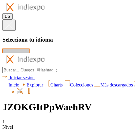
ES
Selecciona tu idioma
Iniciar sesión
Inicio
Explorar
Charts
Colecciones
Más descargados
JZOKGItPpWaehRV
1
Nivel