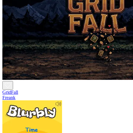
GridFall
Freank