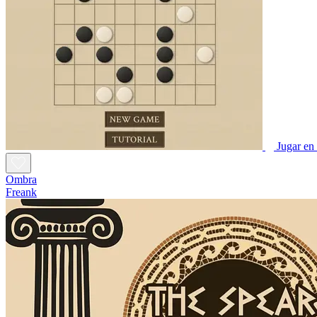
Jugar en 
Ombra
Freank