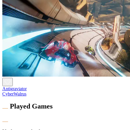
Antigraviator
CyberWalrus
Played Games