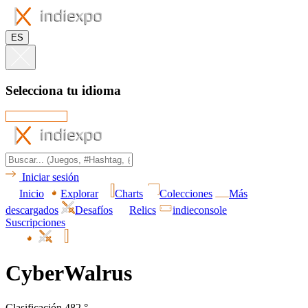
ES
Selecciona tu idioma
Iniciar sesión
Inicio
Explorar
Charts
Colecciones
Más
descargados
Desafíos
Relics
indieconsole
Suscripciones
CyberWalrus
Clasificación 482.°