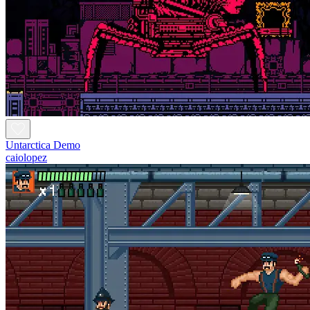
Untarctica Demo
caiolopez