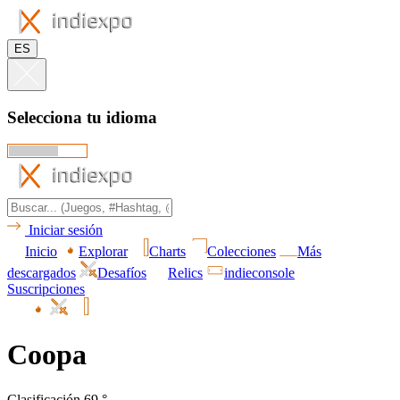
ES
Selecciona tu idioma
Iniciar sesión
Inicio
Explorar
Charts
Colecciones
Más
descargados
Desafíos
Relics
indieconsole
Suscripciones
Coopa
Clasificación 69.°