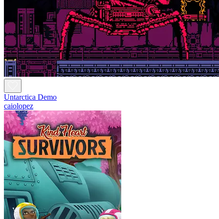
Untarctica Demo
caiolopez