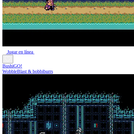
Jugar en línea
BushiGO!
WobbleBlast & bobbiburrs