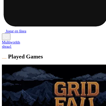
Jugar en línea
Multiworlds
shraa1
Played Games