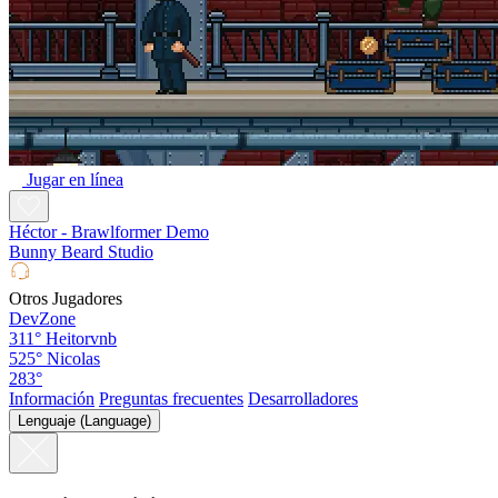
Jugar en línea
Héctor - Brawlformer Demo
Bunny Beard Studio
Otros Jugadores
DevZone
311°
Heitorvnb
525°
Nicolas
283°
Información
Preguntas frecuentes
Desarrolladores
Lenguaje (Language)