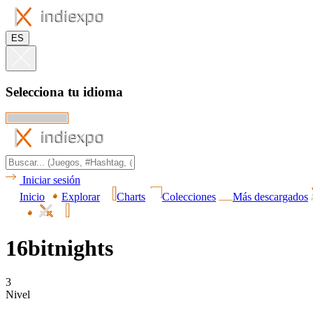
ES
Selecciona tu idioma
Iniciar sesión
Inicio
Explorar
Charts
Colecciones
Más descargados
16bitnights
3
Nivel