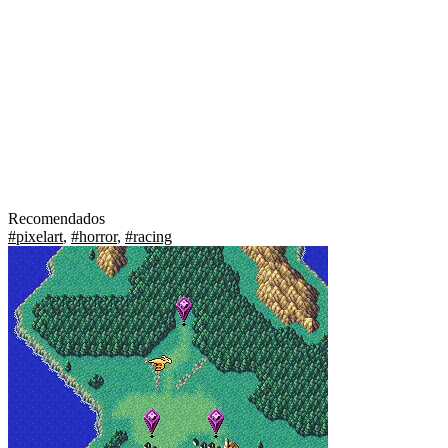
Recomendados
#pixelart
,
#horror
,
#racing