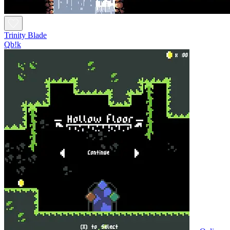
Trinity Blade
Qb!k