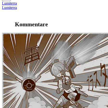
Lumiterra
Lumiterra
Kommentare