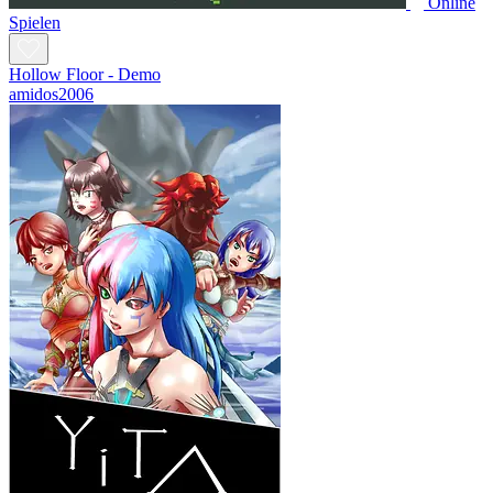
Online
Spielen
Hollow Floor - Demo
amidos2006