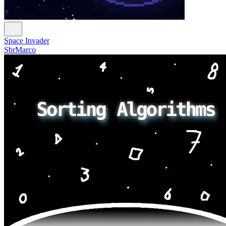
Space Invader
SbrMarco