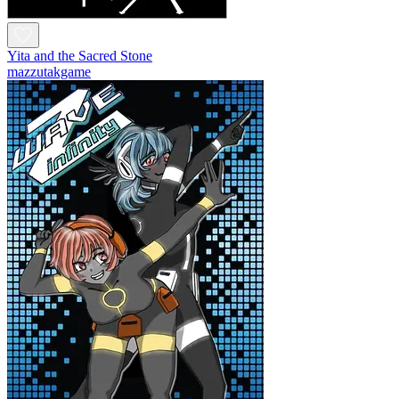
Yita and the Sacred Stone
mazzutakgame