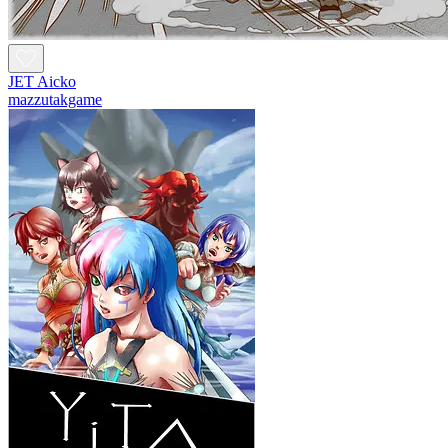
JET Aicko
mazzutakgame