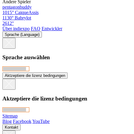
Andere Spieler
pentagonbuddy
1015°
CaiqueAssis
1130°
Babrylot
2612°
Über indiexpo
FAQ
Entwickler
Sprache (Language)
Sprache auswählen
Aktzeptiere die lizenz bedingungen
Aktzeptiere die lizenz bedingungen
Sitemap
Blog
Facebook
YouTube
Kontakt