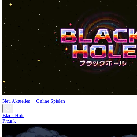
Neu
Aktuelles
Online Spielen
Black Hole
Freank