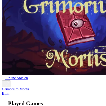
Online Spielen
Grimorium Mortis
Biim
Played Games