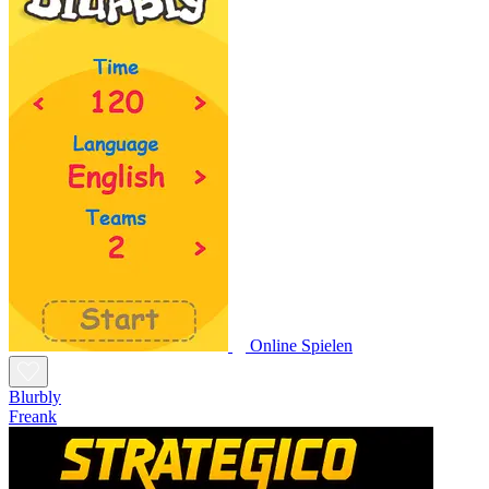
Online Spielen
Blurbly
Freank