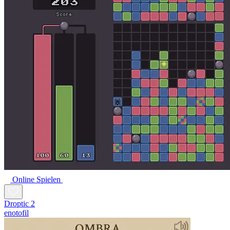
Online Spielen
Droptic 2
enotofil