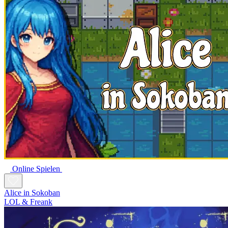
Online Spielen
Alice in Sokoban
LOL & Freank