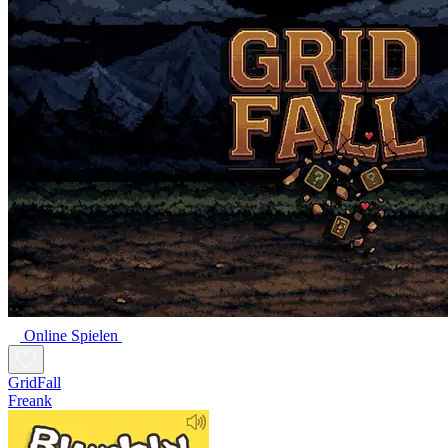
Online Spielen
GridFall
Freank