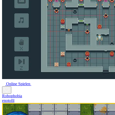
Online Spielen
Robophobia
enotofil