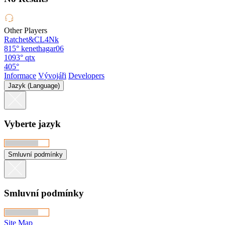
Other Players
Ratchet&CL4Nk
815°
kenethagar06
1093°
qtx
405°
Informace
Vývojáři
Developers
Jazyk (Language)
Vyberte jazyk
Smluvní podmínky
Smluvní podmínky
Site Map