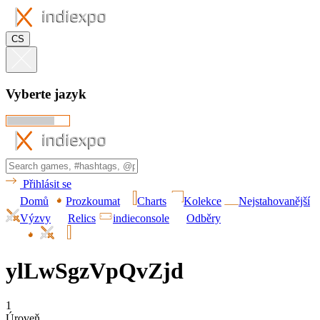
CS
Vyberte jazyk
Přihlásit se
Domů
Prozkoumat
Charts
Kolekce
Nejstahovanější
Výzvy
Relics
indieconsole
Odběry
ylLwSgzVpQvZjd
1
Úroveň