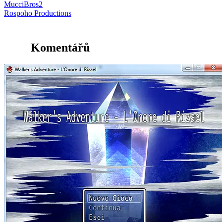
MucciBros2
Rospoho Productions
Komentářů