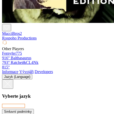
MucciBros2
Rospoho Productions
Other Players
Fernyfer775
916°
Balthasaurus
793°
Ratchet&CL4Nk
815°
Informace
Vývojáři
Developers
Jazyk (Language)
Vyberte jazyk
Smluvní podmínky