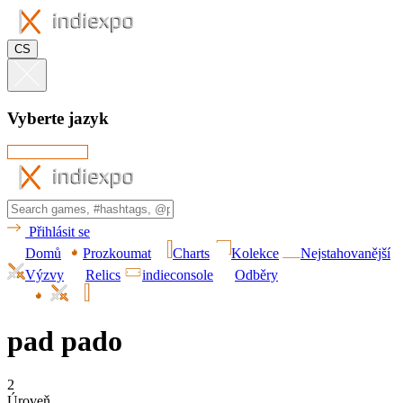
CS
Vyberte jazyk
Přihlásit se
Domů
Prozkoumat
Charts
Kolekce
Nejstahovanější
Výzvy
Relics
indieconsole
Odběry
pad pado
2
Úroveň