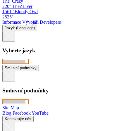
The_Crazy
220°
TheZLiver
1561°
Bloody Owl
2525°
Informace
Vývojáři
Developers
Jazyk (Language)
Vyberte jazyk
Smluvní podmínky
Smluvní podmínky
Site Map
Blog
Facebook
YouTube
Kontaktujte nás