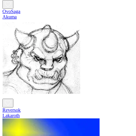
OvoSaga
Akuma
Reversok
Lakaroth