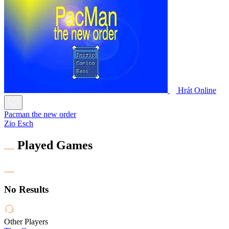
Hrát Online
Pacman the new order
Zio Esch
Played Games
No Results
Other Players