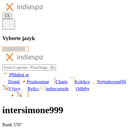
CS
Vyberte jazyk
Přihlásit se
Domů
Prozkoumat
Charts
Kolekce
Nejstahovanější
Výzvy
Relics
indieconsole
Odběry
intersimone999
Rank 576°