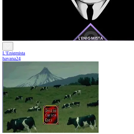
L'Enigmista
havana24