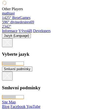
Other Players
mathiasj
1425°
BeorGames
596°
divinedesires69
2342°
Informace
Vývojáři
Developers
Jazyk (Language)
Vyberte jazyk
Smluvní podmínky
Smluvní podmínky
Site Map
Blog
Facebook
YouTube