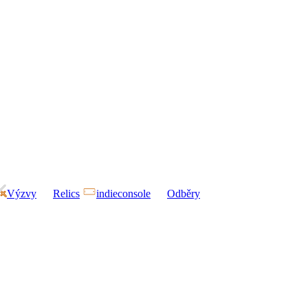
Výzvy
Relics
indieconsole
Odběry