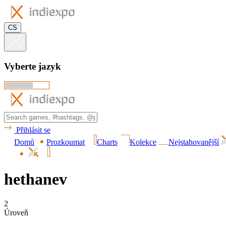
CS
Vyberte jazyk
Přihlásit se
Domů
Prozkoumat
Charts
Kolekce
Nejstahovanější
hethanev
2
Úroveň