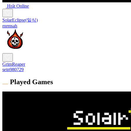
Hrát Online
SolarEclipse(일식)
rnrmsah
GrimReaper
sein980729
Played Games