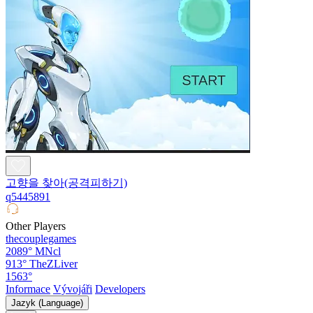
고향을 찾아(공격피하기)
q5445891
Other Players
thecouplegames
2089°
MNcl
913°
TheZLiver
1563°
Informace
Vývojáři
Developers
Jazyk (Language)