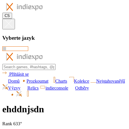
CS
Vyberte jazyk
Přihlásit se
Domů
Prozkoumat
Charts
Kolekce
Nejstahovanější
Výzvy
Relics
indieconsole
Odběry
ehddnjsdn
Rank 633°