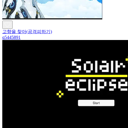
고향을 찾아(공격피하기)
q5445891