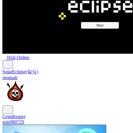
Hrát Online
SolarEclipse(일식)
rnrmsah
GrimReaper
sein980729