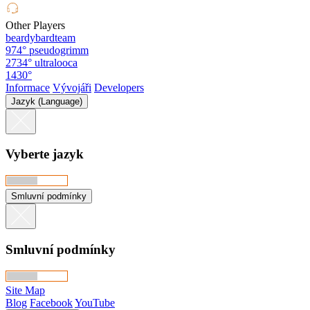
Other Players
beardybardteam
974°
pseudogrimm
2734°
ultralooca
1430°
Informace
Vývojáři
Developers
Jazyk (Language)
Vyberte jazyk
Smluvní podmínky
Smluvní podmínky
Site Map
Blog
Facebook
YouTube