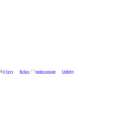
Výzvy
Relics
indieconsole
Odběry