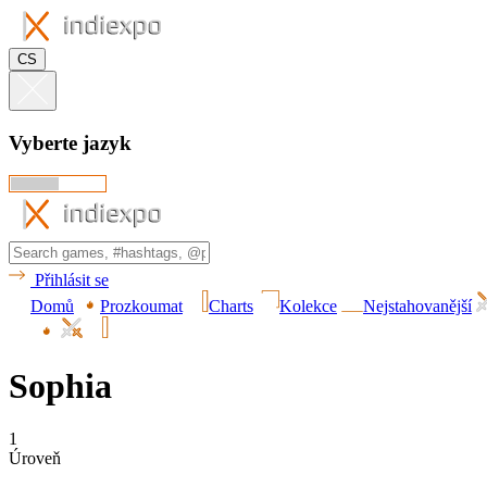
CS
Vyberte jazyk
Přihlásit se
Domů
Prozkoumat
Charts
Kolekce
Nejstahovanější
Sophia
1
Úroveň