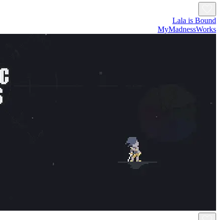
Lala is Bound
MyMadnessWorks