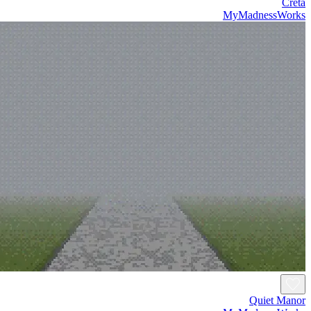
Creta
MyMadnessWorks
Quiet Manor