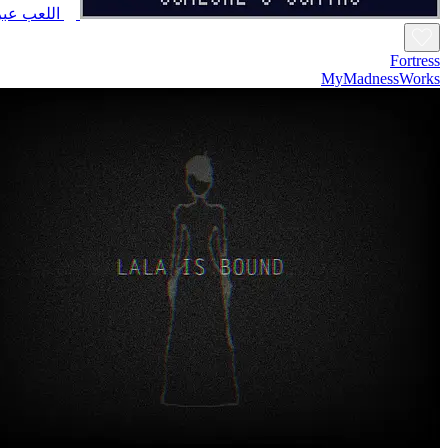
اللعب عبر
Fortress
MyMadnessWorks