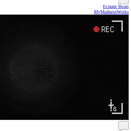
Ecstatic Beats
MyMadnessWorks