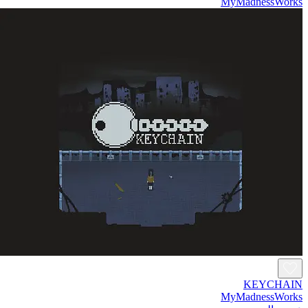
MyMadnessWorks
KEYCHAIN
MyMadnessWorks