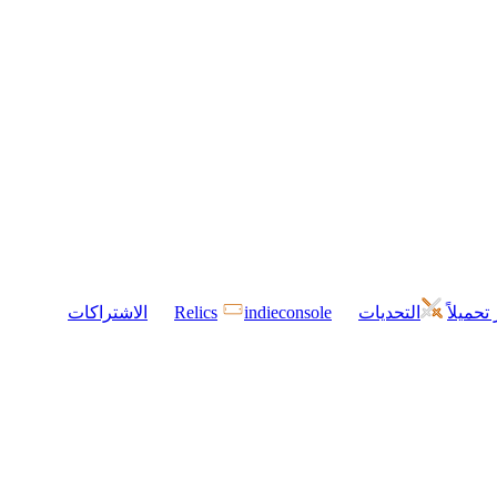
 تحميلاً
التحديات
indieconsole
Relics
الاشتراكات