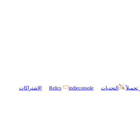
 تحميلاً
التحديات
indieconsole
Relics
الاشتراكات