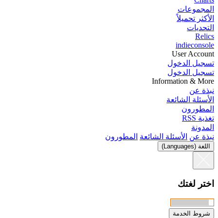
المجموعات
الأكثر تحميلاً
التحديات
Relics
indieconsole
User Account
تسجيل الدخول
تسجيل الدخول
Information & More
نبذة عن
الأسئلة الشائعة
المطورون
تغذية RSS
المدونة
نبذة عن
الأسئلة الشائعة
المطورون
اللغة (Languages)
اختر لغتك
شروط الخدمة